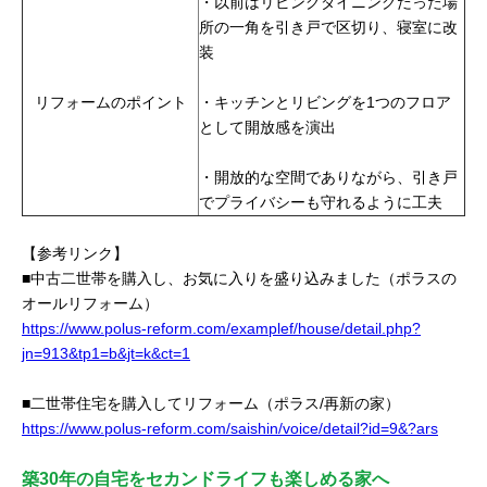
・以前はリビングダイニングだった場
所の一角を引き戸で区切り、寝室に改
装
リフォームのポイント
・キッチンとリビングを1つのフロア
として開放感を演出
・開放的な空間でありながら、引き戸
でプライバシーも守れるように工夫
【参考リンク】
■中古二世帯を購入し、お気に入りを盛り込みました（ポラスの
オールリフォーム）
https://www.polus-reform.com/examplef/house/detail.php?
jn=913&tp1=b&jt=k&ct=1
■二世帯住宅を購入してリフォーム（ポラス/再新の家）
https://www.polus-reform.com/saishin/voice/detail?id=9&?ars
築30年の自宅をセカンドライフも楽しめる家へ