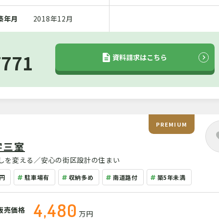
築年月
2018年12月
7771
資料請求はこちら
PREMIUM
字三室
しを変える／安心の街区設計の住まい
円
駐車場有
収納多め
南道路付
築5年未満
4,480
販売価格
万円