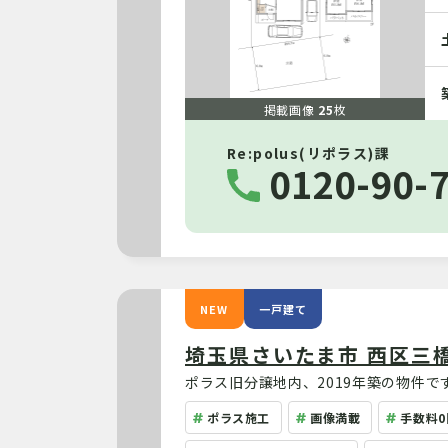
掲載画像
25
枚
Re:polus(リポラス)課
0120-90-
NEW
一戸建て
埼玉県さいたま市 西区三
ポラス旧分譲地内、2019年築の物件
考慮した使い勝手の良い住まい。2026
ポラス施工
画像満載
手数料0