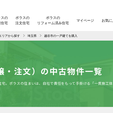
ラスの
ポラスの
ポラスの
マイページ
お気に
譲住宅
注文住宅
リフォーム済み住宅
 エリアから探す
埼玉県
越谷市の一戸建てを購入
譲・注文）の中古物件一覧
住宅。ポラスの住まいは、自社で責任をもって手掛ける「一貫施工体
。