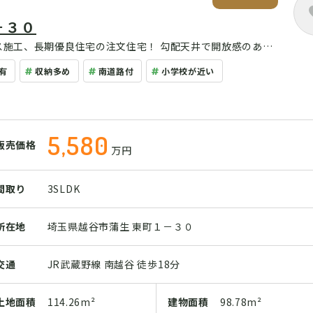
－３０
有
収納多め
南道路付
小学校が近い
5,580
販売価格
万円
間取り
3SLDK
所在地
埼玉県越谷市蒲生 東町１－３０
交通
JR武蔵野線 南越谷 徒歩18分
土地
面積
114.26m²
建物
面積
98.78m²