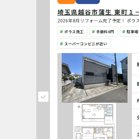
埼玉県越谷市蒲生 東町１
2026年8月リフォーム完了予定！ ポラス施工、長期優良住宅の注文住宅！ 勾配天井で開放感のある2
階リビング！ 太陽光搭載！ LDKの床は深みのあるアンティーク調無垢フロアです！ 車2台駐車可
ポラス施工
手数料0円
駐車場
能！
スーパーコンビニが近い