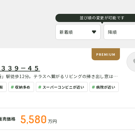
並び順の変更が可能です
PREMIUM
目３３９－４５
谷」駅徒歩12分。テラスへ繋がるリビングの掃き出し窓はフ
住空間です。WICやパントリー、リネン庫、土間収納などの
有
収納多め
スーパーコンビニが近い
病院が近い
5,580
販売価格
万円