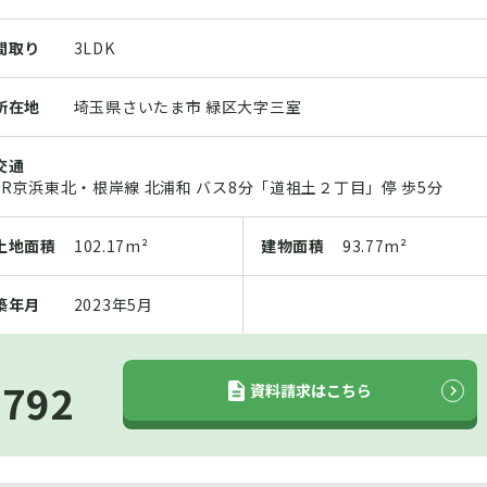
間取り
3LDK
所在地
埼玉県さいたま市 緑区大字三室
交通
JR京浜東北・根岸線 北浦和 バス8分「道祖土２丁目」停 歩5分
土地
面積
102.17m²
建物
面積
93.77m²
築年月
2023年5月
-792
資料請求はこちら