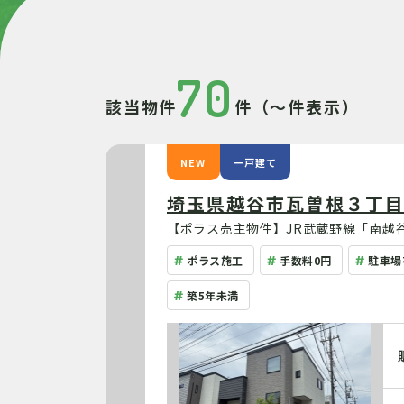
70
該当物件
件（～件表示）
NEW
一戸建て
埼玉県越谷市瓦曽根３丁
【ポラス売主物件】JR武蔵野線「南越
ルオープン仕様で、開放感を感じられる
ポラス施工
手数料0円
駐車場
収納も豊富！
築5年未満