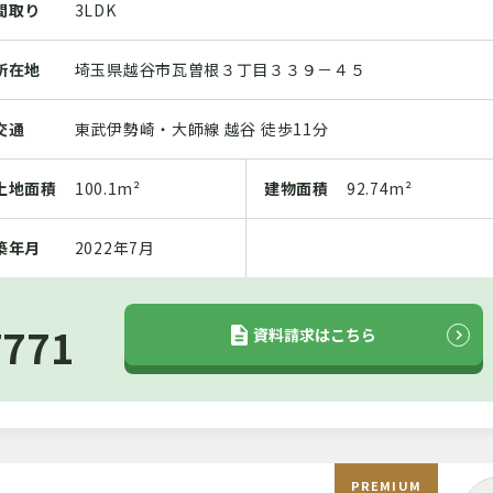
間取り
3LDK
所在地
埼玉県越谷市瓦曽根３丁目３３９－４５
交通
東武伊勢崎・大師線 越谷 徒歩11分
土地
面積
100.1m²
建物
面積
92.74m²
築年月
2022年7月
7771
資料請求はこちら
PREMIUM