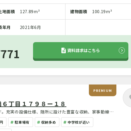
土地
面積
127.89m²
建物
面積
100.19m²
築年月
2021年6月
7771
資料請求はこちら
PREMIUM
橋６丁目１７９８ー１８
です。充実の設備仕様、随所に設けた豊富な収納、家事動線を
年6月リフォーム完成しました！
円
駐車場有
収納多め
中学校が近い