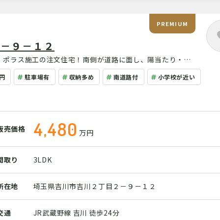
PREMIUM
２－９－１２
年築、ポラス施工の注文住宅！南側が道路に面し、陽当たり・通
収納、2箇所のWIC等収納豊富！
円
駐車場有
収納多め
南道路付
小学校が近い
4,480
販売価格
万円
間取り
3LDK
所在地
埼玉県吉川市吉川２丁目２－９－１２
交通
JR武蔵野線 吉川 徒歩24分