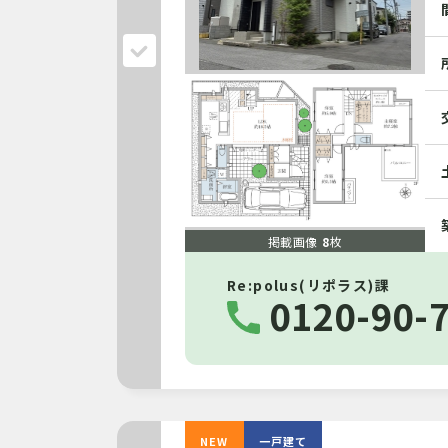
掲載画像
8
枚
Re:polus(リポラス)課
0120-90-
NEW
一戸建て