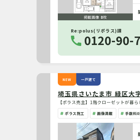
掲載画像
8
枚
Re:polus(リポラス)課
0120-90-
NEW
一戸建て
埼玉県さいたま市 緑区大
【ポラス売主】1階クローゼットが暮ら
ポラス施工
画像満載
手数料0