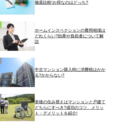
徹底比較!お得なのはどっち?
ホームインスペクションの費用相場は
どれくらい?効果や負担者について解
説
中古マンション購入時に消費税はかか
る?かからない?
老後の住み替えはマンションと戸建て
どちらにすべき?成功のコツ、メリッ
ト・デメリットを紹介!