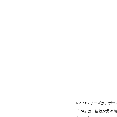
R e：fシリーズは、ポ
「Re」は、建物が元々