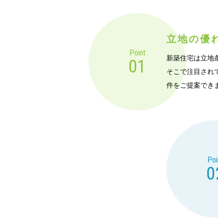
立地の優
Point
新築住宅は立地
01
そこで注目され
件をご提案でき
Poi
0