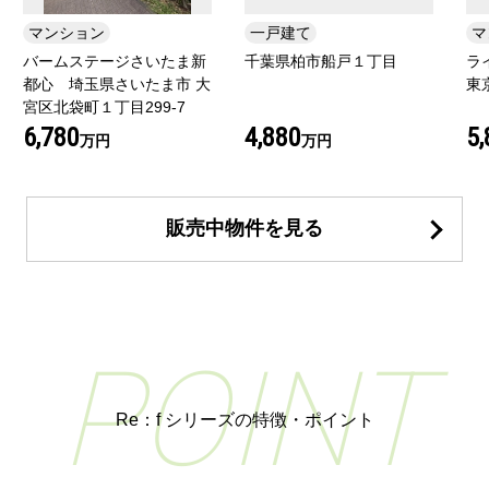
マンション
一戸建て
マ
バームステージさいたま新
千葉県柏市船戸１丁目
ラ
都心 埼玉県さいたま市 大
東
宮区北袋町１丁目299-7
6,780
4,880
5
万円
万円
販売中物件を見る
POINT
Re：f シリーズの特徴・ポイント