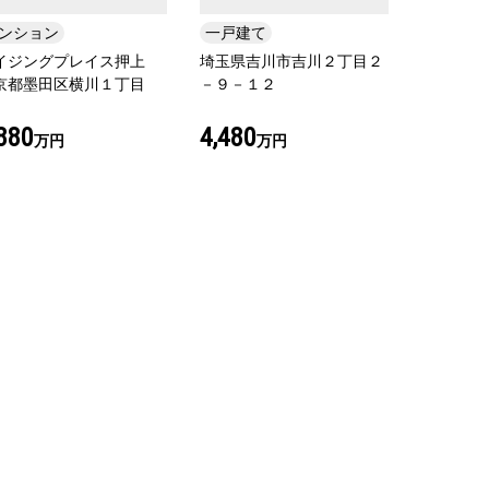
ンション
一戸建て
イジングプレイス押上
埼玉県吉川市吉川２丁目２
京都墨田区横川１丁目
－９－１２
,880
4,480
万円
万円