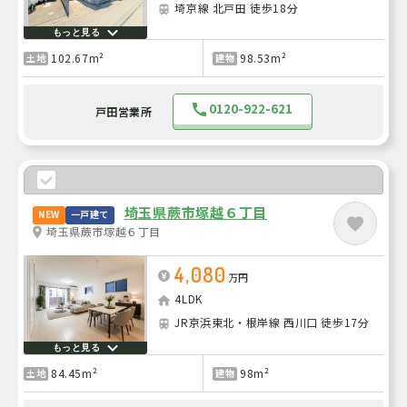
埼京線 北戸田 徒歩18分
もっと見る
102.67m²
98.53m²
土地
建物
0120-922-621
戸田営業所
埼玉県蕨市塚越６丁目
NEW
一戸建て
埼玉県蕨市塚越６丁目
4,080
万円
4LDK
JR京浜東北・根岸線 西川口 徒歩17分
もっと見る
84.45m²
98m²
土地
建物