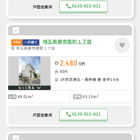
0120-922-621
戸田営業所
埼玉県蕨市南町１丁目
NEW
一戸建て
埼玉県蕨市南町１丁目
2,480
万円
6DK
JR京浜東北・根岸線 蕨 徒歩16分
もっと見る
49.01m²
93.15m²
土地
建物
0120-922-621
戸田営業所