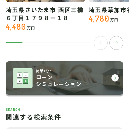
埼玉県さいたま市 西区三橋
埼玉県草加市
4,780
６丁目１７９８ー１８
万円
4,480
万円
簡単1分！
ローン
シミュレーション
SEARCH
関連する検索条件