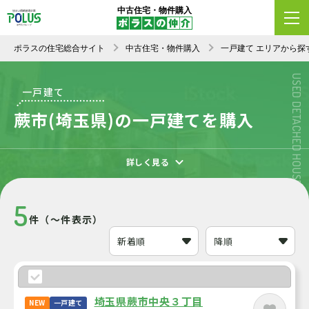
中古住宅・物件購入
エリア変更
条件変更
新着順
ポラスの住宅総合サイト
中古住宅・物件購入
一戸建て エリアから探
USED DETACHED HOUSE
一戸建て
蕨市(埼玉県)の一戸建てを購入
詳しく見る
5
件（～件表示）
埼玉県蕨市中央３丁目
NEW
一戸建て