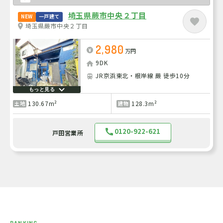
埼玉県蕨市中央２丁目
NEW
一戸建て
埼玉県蕨市中央２丁目
2,980
万円
9DK
JR京浜東北・根岸線 蕨 徒歩10分
もっと見る
130.67m²
128.3m²
土地
建物
0120-922-621
戸田営業所