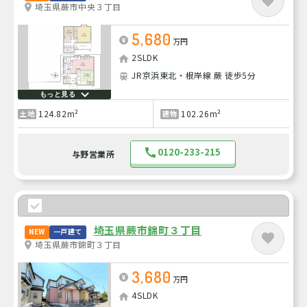
埼玉県蕨市中央３丁目
5,680
万円
2SLDK
JR京浜東北・根岸線 蕨 徒歩5分
もっと見る
124.82m²
102.26m²
土地
建物
0120-233-215
与野営業所
埼玉県蕨市錦町３丁目
NEW
一戸建て
埼玉県蕨市錦町３丁目
3,680
万円
4SLDK