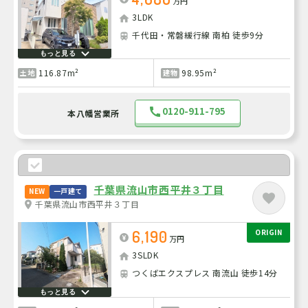
万円
3LDK
千代田・常磐緩行線 南柏 徒歩9分
もっと見る
116.87m²
98.95m²
土地
建物
0120-911-795
本八幡営業所
千葉県流山市西平井３丁目
NEW
一戸建て
千葉県流山市西平井３丁目
6,190
ORIGIN
万円
3SLDK
つくばエクスプレス 南流山 徒歩14分
もっと見る