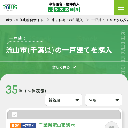
中古住宅・物件購入
エリア変更
条件変更
新着順
ポラスの住宅総合サイト
中古住宅・物件購入
一戸建て エリアから探
USED DETACHED HOUSE
一戸建て
流山市(千葉県)の一戸建てを購入
詳しく見る
35
件（～件表示）
千葉県流山市駒木
NEW
一戸建て