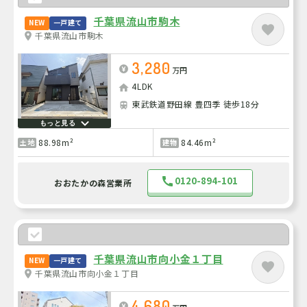
千葉県流山市駒木
NEW
一戸建て
千葉県流山市駒木
3,280
万円
4LDK
東武鉄道野田線 豊四季 徒歩18分
もっと見る
88.98m²
84.46m²
土地
建物
0120-894-101
おおたかの森営業所
千葉県流山市向小金１丁目
NEW
一戸建て
千葉県流山市向小金１丁目
4,680