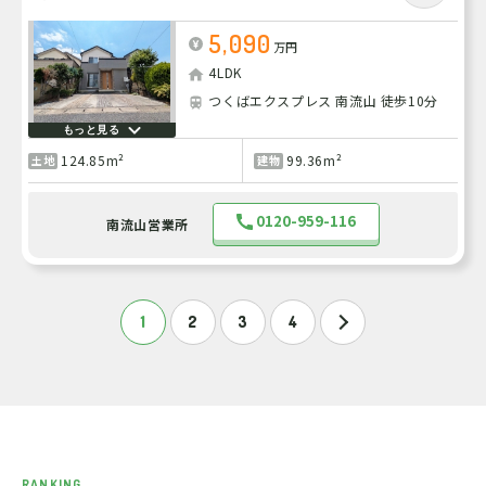
5,090
万円
4LDK
つくばエクスプレス 南流山 徒歩10分
もっと見る
124.85m²
99.36m²
土地
建物
0120-959-116
南流山営業所
1
2
3
4
RANKING