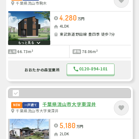
千葉県流山市駒木
4,280
万円
4LDK
東武鉄道野田線 豊四季 徒歩7分
もっと見る
66.73m²
78.06m²
土地
建物
0120-894-101
おおたかの森営業所
千葉県流山市大字東深井
NEW
一戸建て
千葉県流山市大字東深井
5,180
万円
2LDK