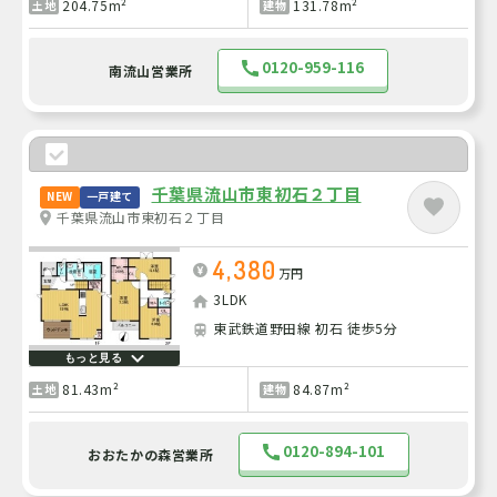
204.75m²
131.78m²
土地
建物
0120-959-116
南流山営業所
千葉県流山市東初石２丁目
NEW
一戸建て
千葉県流山市東初石２丁目
4,380
万円
3LDK
東武鉄道野田線 初石 徒歩5分
もっと見る
81.43m²
84.87m²
土地
建物
0120-894-101
おおたかの森営業所