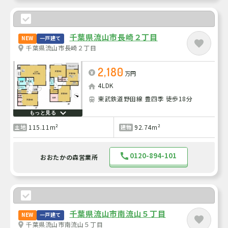
千葉県流山市長崎２丁目
NEW
一戸建て
千葉県流山市長崎２丁目
2,180
万円
4LDK
東武鉄道野田線 豊四季 徒歩18分
もっと見る
115.11m²
92.74m²
土地
建物
0120-894-101
おおたかの森営業所
千葉県流山市南流山５丁目
NEW
一戸建て
千葉県流山市南流山５丁目