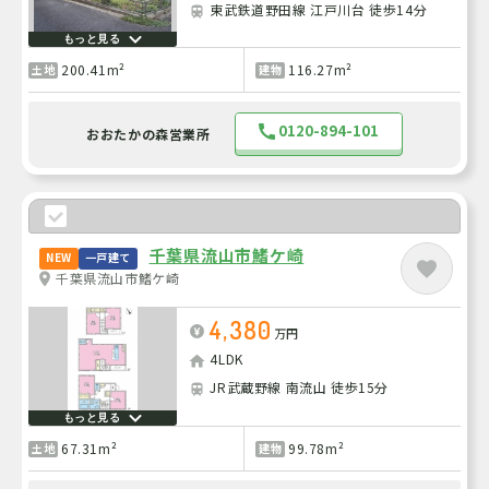
東武鉄道野田線 江戸川台 徒歩14分
もっと見る
200.41m²
116.27m²
土地
建物
0120-894-101
おおたかの森営業所
千葉県流山市鰭ケ崎
NEW
一戸建て
千葉県流山市鰭ケ崎
4,380
万円
4LDK
JR武蔵野線 南流山 徒歩15分
もっと見る
67.31m²
99.78m²
土地
建物