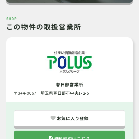
南
バルコニー向き
2階 / RC(鉄筋コンクリート)造・8階建
所在階/構造・
SHOP
階建
この物件の取扱営業所
1993年1月
完成時期（築年
月）
即時
引渡可能時期
所有権
土地の権利形態
春日部営業所
〒344-0067 埼玉県春日部市中央1-2-5
14,100円
管理費（月額）
16,340円
修繕積立金
お気に入り登録
全部委託・通勤方式
管理形態
資料請求はこちら