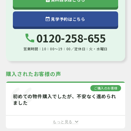
仲介
取引態様
空家
見学予約はこちら
現況
0120-258-655
備考
【ポラスの仲介】＜リフォーム済／随時内覧可
営業時間：10：00～19：00／定休日：火・水曜日
能＞ ◆「武里駅」徒歩10分 ◆南東角部屋につ
き陽当り、通風良好！ ◆オートロック・防犯
カメラ完備でお子さまやシニアも安心です！
もっと見る
◆二面採光の明るいリビング！ ◆備後小学校
200ｍ/武里中学校860ｍ ＜家具付フルリフォー
購入されたお客様の声
ム物件＞(2022年12月完了) （家具）ダイニン
情報公開日：2026-08-08 次回更新日：2026-08-23 取引有効期限：2026-
グセット(4人用)/ソファー/ラグ/ローテーブ
ル/TVボード(詳細は担当まで) （リフォーム内
08-11
ご購入のお客様
容）食洗機付システムキッチン/追炊機能付ユ
初めての物件購入でしたが、不安なく進められ
ニットバス/洗面化粧台/ウォシュレットトイ
ました
レ/給湯器交換/クロス貼替(全室)/建具(全部)/照
明器具設置/エアコン1台 他 ※ポーチ面積
5.32平米
もっと見る