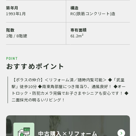
築年月
構造
1993年1月
RC(鉄筋コンクリート)造
階数
専有面積
2階 / 8階建
61.2m²
POINT
おすすめポイント
【ポラスの仲介】＜リフォーム済／随時内覧可能＞ ◆「武里
駅」徒歩10分 ◆南東角部屋につき陽当り、通風良好！ ◆オー
トロック・防犯カメラ完備でお子さまやシニアも安心です！ ◆
二面採光の明るいリビング！
中古購入×リフォーム