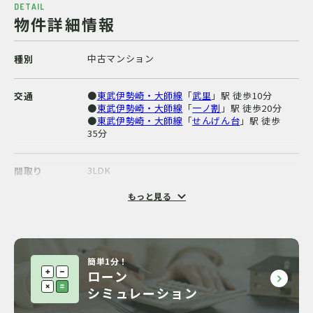
DETAIL
物件詳細情報
中古マンション
種別
●
東武伊勢崎・大師線
「
武里
」駅 徒歩10分
交通
●
東武伊勢崎・大師線
「
一ノ割
」駅 徒歩20分
●
東武伊勢崎・大師線
「
せんげん台
」駅 徒歩
35分
3LDK
間取り
もっと見る
66戸
総戸数
61.2m²（18.5 坪）
専有面積
簡単1分！
ローン
バルコニー面積：15.28m²（4.6 坪）
その他面積
シミュレーション