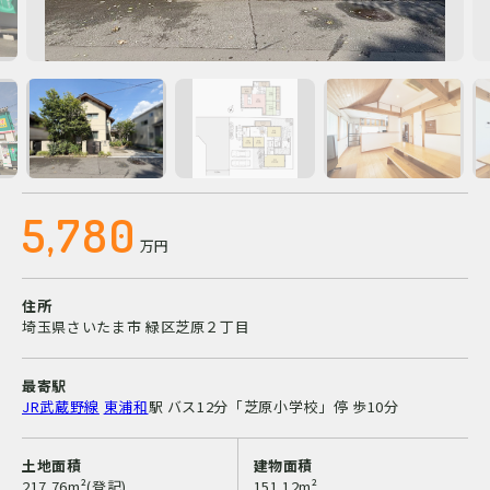
5,780
万円
住所
埼玉県さいたま市 緑区芝原２丁目
最寄駅
JR武蔵野線
東浦和
駅
バス12分「芝原小学校」停 歩10分
土地面積
建物面積
217.76m²(登記)
151.12m²