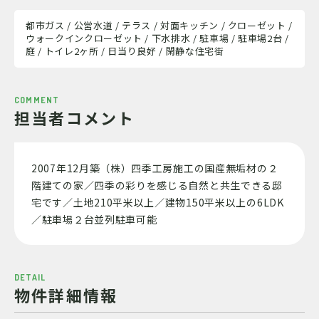
都市ガス / 公営水道 / テラス / 対面キッチン / クローゼット /
ウォークインクローゼット / 下水排水 / 駐車場 / 駐車場2台 /
庭 / トイレ2ヶ所 / 日当り良好 / 閑静な住宅街
COMMENT
担当者コメント
2007年12月築（株）四季工房施工の国産無垢材の２
階建ての家／四季の彩りを感じる自然と共生できる邸
宅です／土地210平米以上／建物150平米以上の6LDK
／駐車場２台並列駐車可能
DETAIL
物件詳細情報