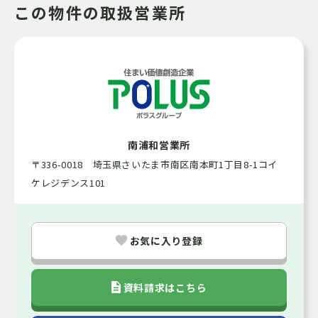
この物件の取扱営業所
2007年12月
完成時期（築年
月）
相談
引渡可能時期
都市ガス / 公営水道 / テラス / 対面キッチン /
施設・設備
クローゼット / ウォークインクローゼット / 下
水排水 / 駐車場 / 駐車場2台 / 庭 / トイレ2ヶ所
/ 日当り良好 / 閑静な住宅街
南浦和営業所
〒336-0018 埼玉県さいたま市南区南本町1丁目8-1コイ
所有権
土地の権利形態
ケレジデンス101
市街
都市計画
お気に入り登録
一低
用途地域
資料請求はこちら
諸費用