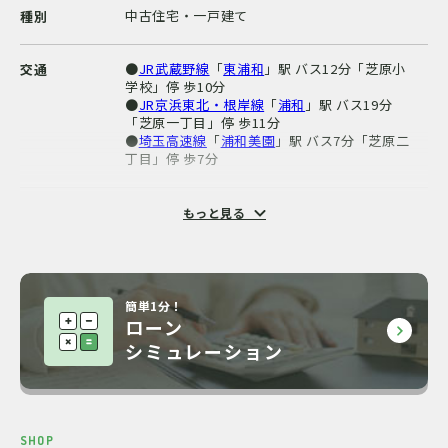
中古住宅・一戸建て
種別
●
JR武蔵野線
「
東浦和
」駅 バス12分「芝原小
交通
学校」停 歩10分
●
JR京浜東北・根岸線
「
浦和
」駅 バス19分
「芝原一丁目」停 歩11分
●
埼玉高速線
「
浦和美園
」駅 バス7分「芝原二
丁目」停 歩7分
6LDK
間取り
もっと見る
木造
構造・階数
簡単1分！
151.12m²（45.7 坪）
建物面積
ローン
シミュレーション
217.76m²(登記)（65.9 坪）
土地面積
無・南西6m公道
私道負担・道路
SHOP