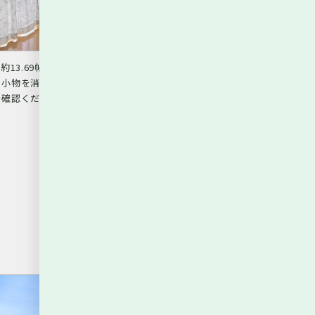
K約13.69帖※掲載の室内写真は、生成AI（CG）で家
LDK約13.69帖
・小物を消したものとなります。実際の室内状況は現
確認ください。2026年7月撮影