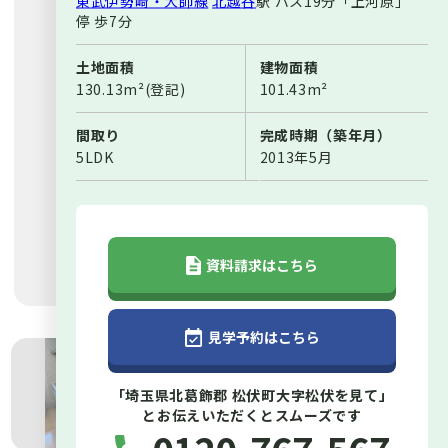
東武伊勢崎・大師線
北越谷
駅
バス19分「上河原」
停 歩7分
土地面積
建物面積
130.13m²(登記)
101.43m²
間取り
完成時期（築年月）
5LDK
2013年5月
資料請求はこちら
見学予約はこちら
「埼玉県北葛飾郡 松伏町大字松伏を見て」
とお伝えいただくとスムーズです