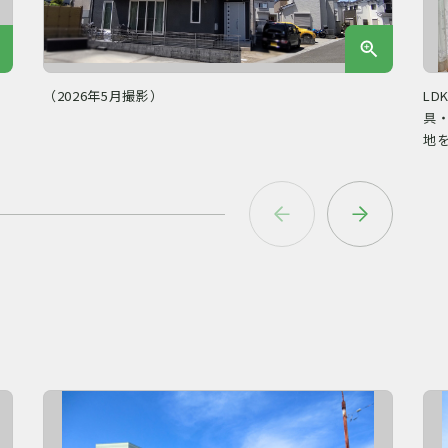
（2026年5月撮影）
LD
具
地を