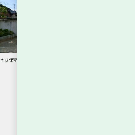
のき保育園 850m（徒歩11分）
いなげや松伏店