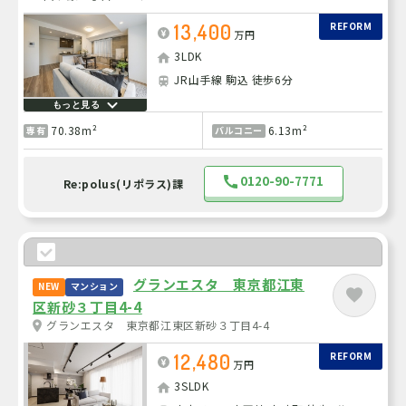
13,400
REFORM
万円
3LDK
JR山手線 駒込 徒歩6分
もっと見る
70.38m²
6.13m²
専有
バルコニー
0120-90-7771
Re:polus(リポラス)課
グランエスタ 東京都江東
NEW
マンション
区新砂３丁目4-4
グランエスタ 東京都江東区新砂３丁目4-4
12,480
REFORM
万円
3SLDK