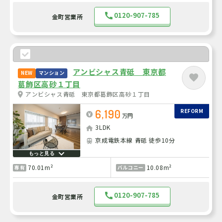
0120-907-785
金町営業所
アンビシャス青砥 東京都
NEW
マンション
葛飾区高砂１丁目
アンビシャス青砥 東京都葛飾区高砂１丁目
6,190
REFORM
万円
3LDK
京成電鉄本線 青砥 徒歩10分
もっと見る
70.01m²
10.08m²
専有
バルコニー
0120-907-785
金町営業所