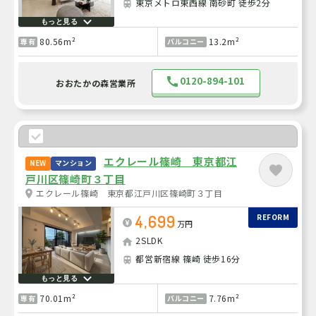
東京メトロ東西線 南砂町 徒歩2分
もっと見る
80.56m²
13.2m²
専有
バルコニー
0120-894-101
おおたかの森営業所
エクレール篠崎 東京都江
NEW
マンション
戸川区篠崎町３丁目
エクレール篠崎 東京都江戸川区篠崎町３丁目
4,699
REFORM
万円
2SLDK
都営新宿線 篠崎 徒歩16分
もっと見る
70.01m²
7.76m²
専有
バルコニー