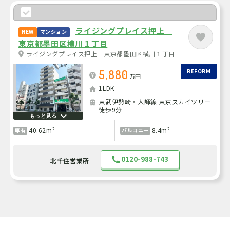
ライジングプレイス押上
NEW
マンション
東京都墨田区横川１丁目
ライジングプレイス押上 東京都墨田区横川１丁目
5,880
REFORM
万円
1LDK
東武伊勢崎・大師線 東京スカイツリー
徒歩9分
もっと見る
40.62m²
8.4m²
専有
バルコニー
0120-988-743
北千住営業所