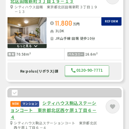
北区田端新町３丁目１９－１３
シティハウス田端 東京都北区田端新町３丁目１９
－１３
11,800
REFORM
万円
3LDK
JR山手線 田端 徒歩10分
もっと見る
70.58m²
16.6m²
専有
バルコニー
0120-90-7771
Re:polus(リポラス)課
シティハウス駒込ステーシ
NEW
マンション
ョンコート 東京都北区西ケ原１丁目６－
４
シティハウス駒込ステーションコート 東京都北区
西ケ原１丁目６－４