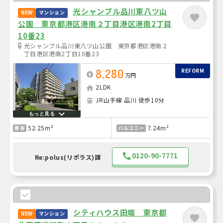
光シャンブル品川東八ツ山
NEW
マンション
公園 東京都港区港南２丁目港区港南2丁目
10番23
光シャンブル品川東八ツ山公園 東京都港区港南２
丁目港区港南2丁目10番23
8,280
REFORM
万円
2LDK
JR山手線 品川 徒歩10分
もっと見る
52.25m²
7.24m²
専有
バルコニー
0120-90-7771
Re:polus(リポラス)課
シティハウス田端 東京都
NEW
マンション