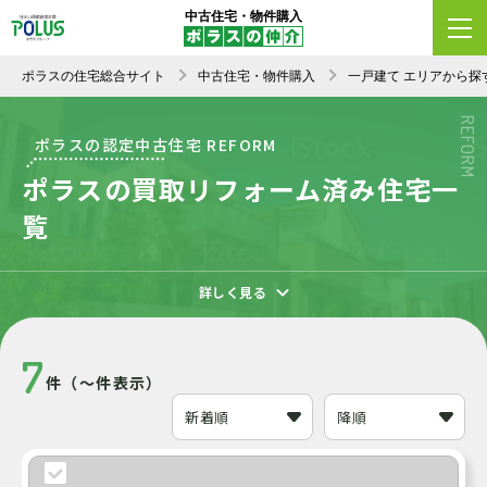
中古住宅・物件購入
エリア変更
条件変更
新着順
ポラスの住宅総合サイト
中古住宅・物件購入
一戸建て エリアから探
REFORM
ポラスの認定中古住宅 REFORM
ポラスの買取リフォーム済み住宅一
覧
詳しく見る
7
件（～件表示）