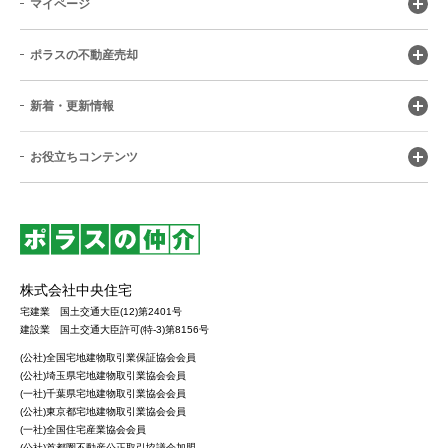
マイページ
ポラスの不動産売却
新着・更新情報
お役立ちコンテンツ
株式会社中央住宅
宅建業 国土交通大臣(12)第2401号
建設業 国土交通大臣許可(特-3)第8156号
(公社)全国宅地建物取引業保証協会会員
(公社)埼玉県宅地建物取引業協会会員
(一社)千葉県宅地建物取引業協会会員
(公社)東京都宅地建物取引業協会会員
(一社)全国住宅産業協会会員
(公社)首都圏不動産公正取引協議会加盟