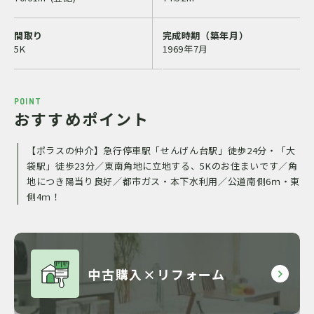
間取り
完成時期（築年月）
5K
1969年7月
POINT
おすすめポイント
【ポラスの仲介】急行停車駅「せんげん台駅」徒歩24分・「大
袋駅」徒歩23分／東南角地に立地する、5Kのお住まいです／角
地につき陽当り良好／都市ガス・本下水利用／公道南側6ｍ・東
側4ｍ！
中古購入×リフォーム