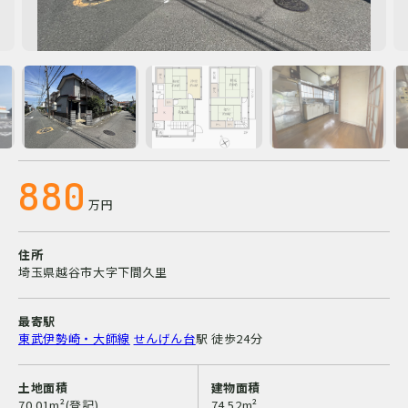
880
万円
住所
埼玉県越谷市大字下間久里
最寄駅
東武伊勢崎・大師線
せんげん台
駅
徒歩24分
土地面積
建物面積
70.01m²(登記)
74.52m²