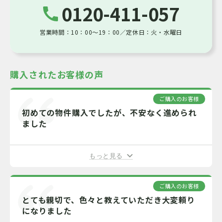
0120-411-057
200％
容積率
営業時間：10：00～19：00／定休日：火・水曜日
宅地
地目
空家
現況
購入されたお客様の声
不要
セットバック
ご購入のお客様
初めての物件購入でしたが、不安なく進められ
備考
ました
【ポラスの仲介】 ◆急行停車駅「せんげん台
駅」徒歩24分・「大袋駅」徒歩23分 ◆東南角
地に立地する、5Kのお住まいです！ ◆角地に
もっと見る
つき陽当り良好！ ◆公道南側6ｍ・東側4ｍ！
もっと見る
◆都市ガス・本下水利用！ ◆周辺に買物施設
がそろう便利な住環境 （ローソン400ｍ/ジャ
パンミート、セリア700ｍ/業務スーパー750
ご購入のお客様
情報公開日：2026-08-07 次回更新日：2026-08-22 取引有効期限：2026-
ｍ/ドラッグストアセキ750ｍ） ※境界非明示
とても親切で、色々と教えていただき大変頼り
※契約不適合責任免責
08-10
になりました