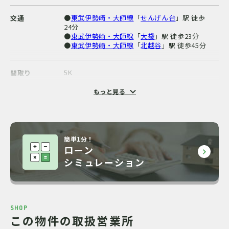
●
東武伊勢崎・大師線
「
せんげん台
」駅 徒歩
交通
24分
●
東武伊勢崎・大師線
「
大袋
」駅 徒歩23分
●
東武伊勢崎・大師線
「
北越谷
」駅 徒歩45分
5K
間取り
もっと見る
木造
構造・階数
74.52m²（22.5 坪）
建物面積
簡単1分！
ローン
70.01m²(登記)（21.2 坪）
土地面積
シミュレーション
無・南6m公道、東4m
私道負担・道路
1969年7月
完成時期（築年
SHOP
月）
この物件の取扱営業所