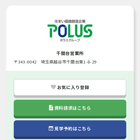
相談
引渡可能時期
都市ガス / 公営水道 / バルコニー / 下水排水 /
施設・設備
閑静な住宅街
所有権
土地の権利形態
千間台営業所
〒343-0042 埼玉県越谷市千間台東1-8-29
市街
都市計画
一中
用途地域
お気に入り登録
諸費用
資料請求はこちら
仲介（専任）
取引態様
見学予約はこちら
70％
建ぺい率