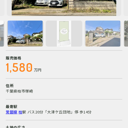
販売価格
1,580
万円
住所
千葉県柏市塚崎
最寄駅
常磐線
柏
駅
バス20分「大津ケ丘団地」停 歩14分
土地の広さ