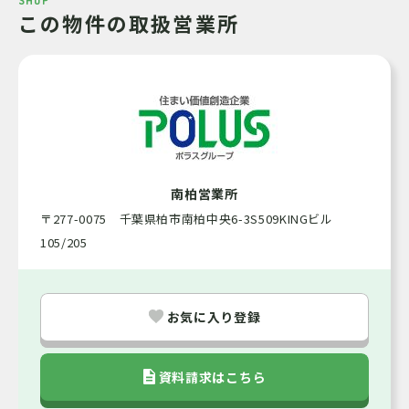
SHOP
この物件の取扱営業所
市街
都市計画
一低
用途地域
相談
引渡可能時期
諸費用
南柏営業所
〒277-0075 千葉県柏市南柏中央6-3S509KINGビル
仲介（専任）
取引態様
105/205
宅地
地目
お気に入り登録
備考
※都市ガス、本下水については、前面道路の埋
設はございますが、敷地内引き込み工事は別途
資料請求はこちら
費用が発生します。 水道については、敷地内
引き込みございます。 法令上の制限／建築基