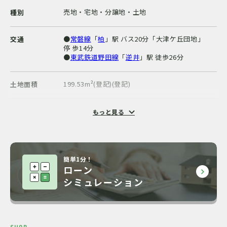
売地・宅地・分譲地・土地
種別
●
常磐線
「
柏
」駅 バス20分「大津ケ丘団地」
交通
停 歩14分
●
東武鉄道野田線
「
逆井
」駅 徒歩26分
199.53m²(登記)(登記)
土地面積
古家有
現況
もっと見る
4.9m²・南3.5m公道
私道負担・接道
簡単1分！
不要
セットバック
ローン
シミュレーション
都市ガス / 公営水道 / 下水排水 / 日当り良好
施設・設備
所有権
土地の権利形態