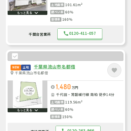
101.61m²
土地面積
60％
建ぺい率
もっと見る
160％
容積率
0120-411-057
千間台営業所
千葉県流山市名都借
NEW
土地
千葉県流山市名都借
1,480
万円
千代田・常磐緩行線 南柏 徒歩14分
119.56m²
土地面積
60％
建ぺい率
もっと見る
150％
容積率
0120-263-966