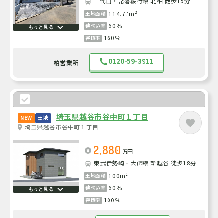
千代田・常磐緩行線 北柏 徒歩19分
114.77m²
土地面積
60％
建ぺい率
もっと見る
160％
容積率
0120-59-3911
柏営業所
埼玉県越谷市谷中町１丁目
NEW
土地
埼玉県越谷市谷中町１丁目
2,880
万円
東武伊勢崎・大師線 新越谷 徒歩18分
100m²
土地面積
60％
建ぺい率
もっと見る
100％
容積率