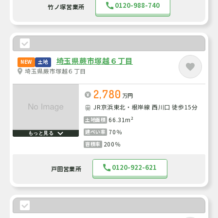
0120-988-740
竹ノ塚営業所
埼玉県蕨市塚越６丁目
NEW
土地
埼玉県蕨市塚越６丁目
2,780
万円
JR京浜東北・根岸線 西川口 徒歩15分
66.31m²
土地面積
70％
建ぺい率
もっと見る
200％
容積率
0120-922-621
戸田営業所