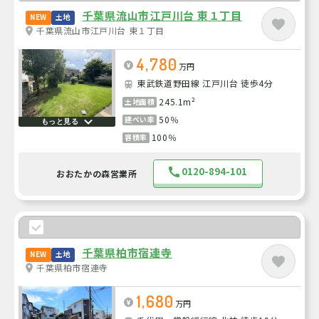
千葉県流山市江戸川台 東１丁目
NEW
土地
千葉県流山市江戸川台 東１丁目
4,780
万円
東武鉄道野田線 江戸川台 徒歩4分
245.1m²
土地面積
50％
建ぺい率
もっと見る
100％
容積率
0120-894-101
おおたかの森営業所
千葉県柏市宿連寺
NEW
土地
千葉県柏市宿連寺
1,680
万円