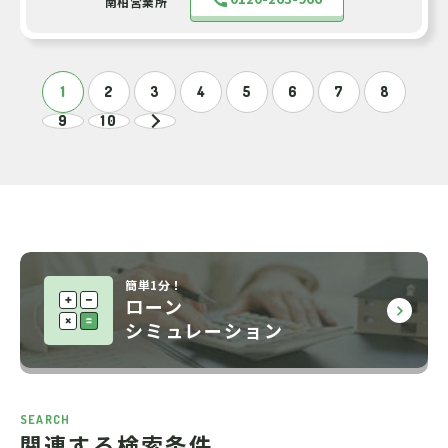
南柏営業所
1
2
3
4
5
6
7
8
9
10
簡単1分！
ローン
シミュレーション
SEARCH
関連する検索条件