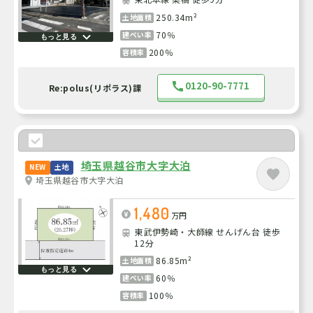
250.34m²
土地面積
70％
建ぺい率
もっと見る
200％
容積率
0120-90-7771
Re:polus(リポラス)課
埼玉県越谷市大字大泊
NEW
土地
埼玉県越谷市大字大泊
1,480
万円
東武伊勢崎・大師線 せんげん台 徒歩
12分
86.85m²
土地面積
もっと見る
60％
建ぺい率
100％
容積率