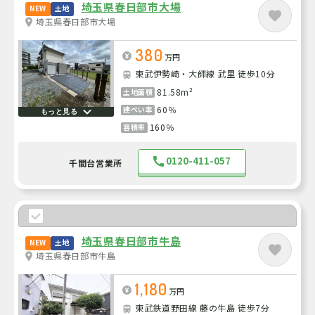
埼玉県春日部市大場
NEW
土地
埼玉県春日部市大場
380
万円
東武伊勢崎・大師線 武里 徒歩10分
81.58m²
土地面積
60％
建ぺい率
もっと見る
160％
容積率
0120-411-057
千間台営業所
埼玉県春日部市牛島
NEW
土地
埼玉県春日部市牛島
1,180
万円
東武鉄道野田線 藤の牛島 徒歩7分