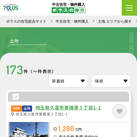
中古住宅・物件購入
エリア変更
条件変更
新着順
ポラスの住宅総合サイト
中古住宅・物件購入
土地 エリアから探す
USED DETACHED HOUSE
土地
173
件（～件表示）
埼玉県久喜市栗橋東３丁目1-1
NEW
土地
埼玉県久喜市栗橋東３丁目1-1
1,280
万円
東北本線 栗橋 徒歩9分