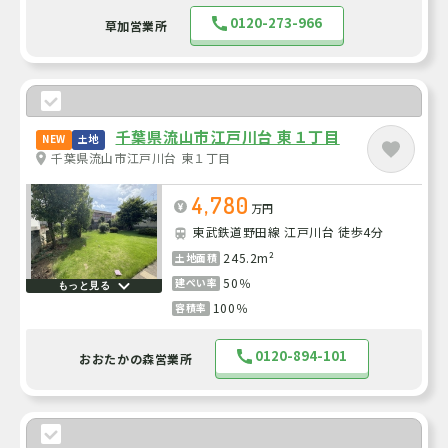
0120-273-966
草加営業所
千葉県流山市江戸川台 東１丁目
NEW
土地
千葉県流山市江戸川台 東１丁目
4,780
万円
東武鉄道野田線 江戸川台 徒歩4分
245.2m²
土地面積
50％
建ぺい率
もっと見る
100％
容積率
0120-894-101
おおたかの森営業所